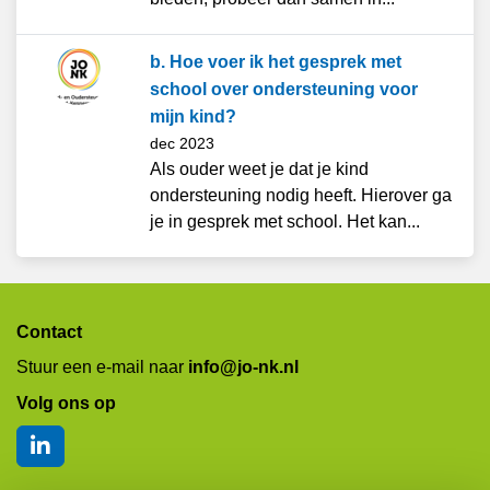
b. Hoe voer ik het gesprek met
school over ondersteuning voor
mijn kind?
dec 2023
Als ouder weet je dat je kind
ondersteuning nodig heeft. Hierover ga
je in gesprek met school. Het kan...
Contact
Stuur een e-mail naar
info@jo-nk.nl
Volg ons op