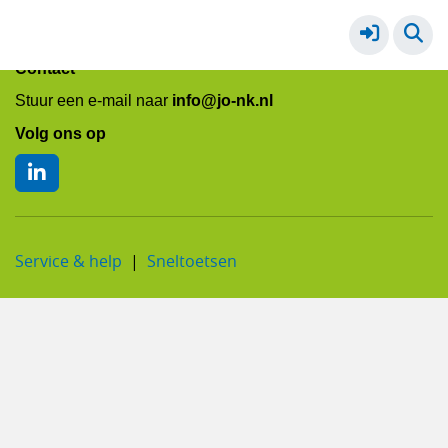
VO - gaat niet goed op school
Meer
Contact
Stuur een e-mail naar
info@jo-nk.nl
Volg ons op
Service & help
Sneltoetsen