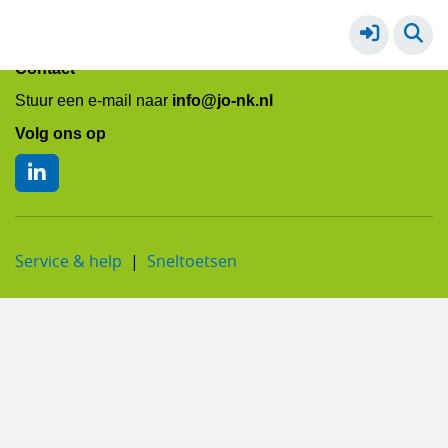
Algemeen - bij wie kan ik terecht
Meer
Contact
Stuur een e-mail naar
info@jo-nk.nl
Volg ons op
Service & help
Sneltoetsen