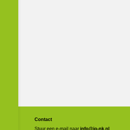
Contact
Stuur een e-mail naar
info@jo-nk.nl