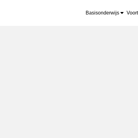
ee
Tijdlijn
van de groep
Basisonderwijs
Voor