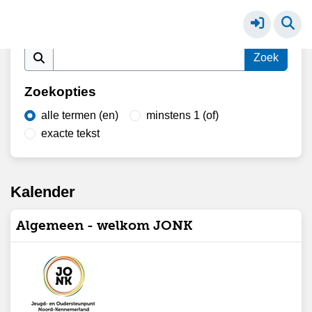
Algemeen - welkom JONK
Meer
Vind in kalender
Zoekopties
alle termen (en)
minstens 1 (of)
exacte tekst
Kalender
Algemeen - welkom JONK