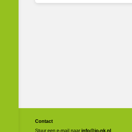
Contact
Stuur een e-mail naar
info@jo-nk.nl