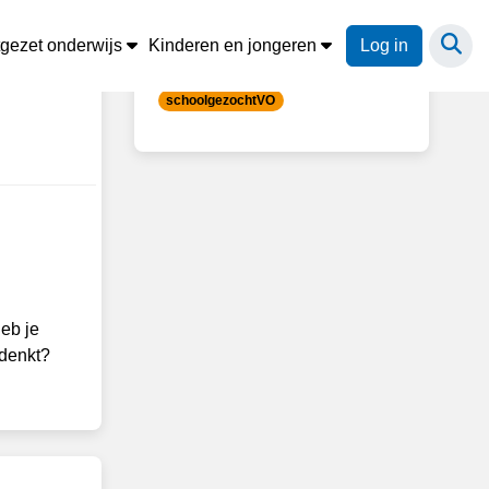
Trefwoorden
tgezet onderwijs
Kinderen en jongeren
Log in
schoolgezochtVO
eb je
edenkt?