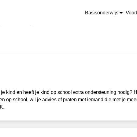
van de groep
Kalender
van de groep
Basisonderwijs
Voor
re middelbare school voor mijn kind
past nov 2024
363
je kind en heeft je kind op school extra ondersteuning nodig? H
 op school, wil je advies of praten met iemand die met je me
K..