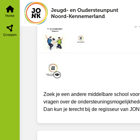
VO - school gezocht
Entree
Tijdlijn
a. Ik zoek een ande
Home
dec 2023
Beheer VO
·
Aange
Groepen
Zoek je een andere middelbare school voor 
vragen over de ondersteuningsmogelijkheden
Dan kun je terecht bij de regisseur van JON